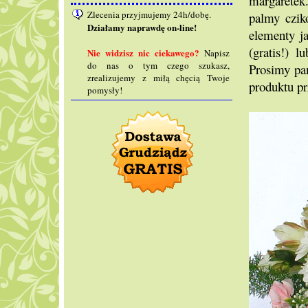
margaretek.
Zlecenia przyjmujemy 24h/dobę.
palmy czik
Działamy naprawdę on-line!
elementy ja
(gratis!) 
Nie widzisz nic ciekawego?
Napisz
do nas o tym czego szukasz,
Prosimy pam
zrealizujemy z miłą chęcią Twoje
produktu pr
pomysły!