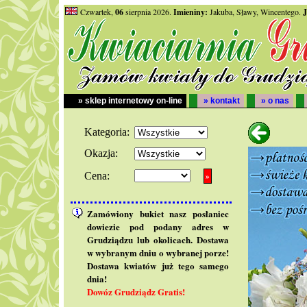
Czwartek,
06
sierpnia 2026.
Imieniny:
Jakuba, Sławy, Wincentego.
J
» sklep internetowy on-line
» kontakt
» o nas
Kategoria:
Okazja:
Cena:
Zamówiony bukiet nasz posłaniec
dowiezie pod podany adres w
Grudziądzu lub okolicach. Dostawa
w wybranym dniu o wybranej porze!
Dostawa kwiatów już tego samego
dnia!
Dowóz Grudziądz Gratis!