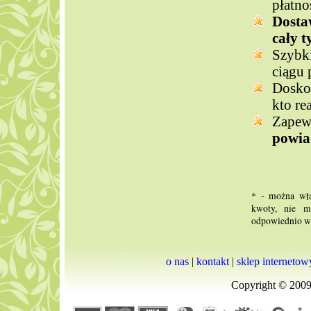
płatno
Dosta
cały t
Szybk
ciągu 
Doskon
kto re
Zape
powi
* - można wła
kwoty, nie m
odpowiednio wi
o nas
|
kontakt
|
sklep internetow
Copyright © 2009