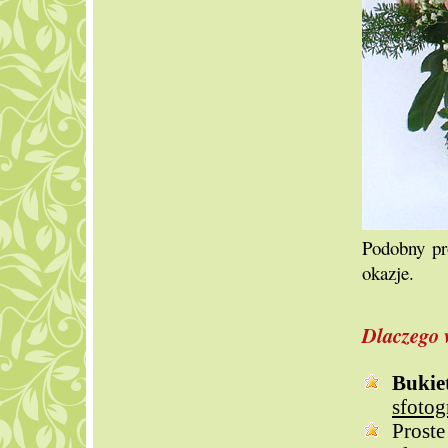
Podobny pr
okazje.
Dlaczego 
Buki
sfoto
Prost