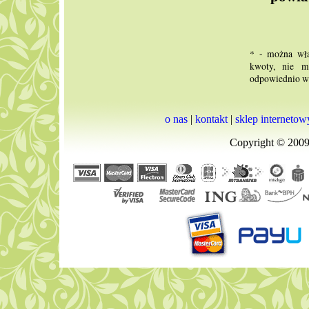
* - można wła
kwoty, nie m
odpowiednio wi
o nas
|
kontakt
|
sklep internetow
Copyright © 2009