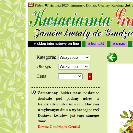
Piątek,
07
sierpnia 2026.
Imieniny:
Donaty, Olechny, Kajetana.
Jutr
» sklep internetowy on-line
» kontakt
» o nas
Kategoria:
Okazja:
Cena:
Zamówiony bukiet nasz posłaniec
dowiezie pod podany adres w
Grudziądzu lub okolicach. Dostawa
w wybranym dniu o wybranej porze!
Dostawa kwiatów już tego samego
dnia!
Dowóz Grudziądz Gratis!