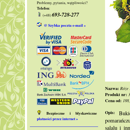
Problemy, pytania, wątpliwości?
Telefon
:
693-728-277
(+48)
@ Szybka poczta e-mail »
Nazwa:
Róże 
Produkt nr:
Cena od:
188
Opis:
Bukiet
Bezpieczne i błyskawiczne
płatności przez internet »
pomarańczu
salalu i i