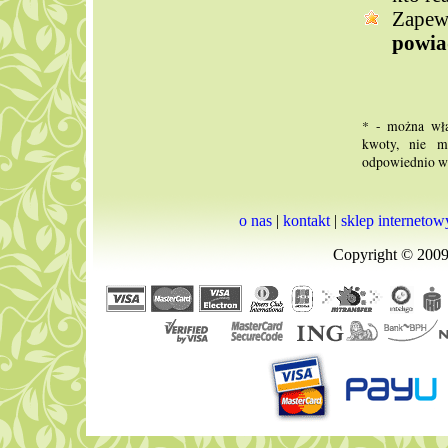
Zape
powi
* - można wła
kwoty, nie m
odpowiednio wi
o nas
|
kontakt
|
sklep internetow
Copyright © 2009