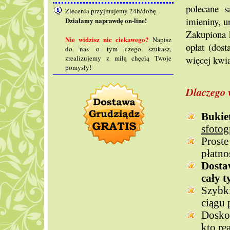
polecane s
Zlecenia przyjmujemy 24h/dobę.
imieniny, u
Działamy naprawdę on-line!
Zakupiona 
Nie widzisz nic ciekawego?
Napisz
opłat (dos
do nas o tym czego szukasz,
więcej kwi
zrealizujemy z miłą chęcią Twoje
pomysły!
Dlaczego 
Buki
sfoto
Prost
płatno
Dosta
cały t
Szybk
ciągu 
Doskon
kto re