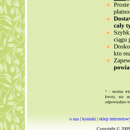
Prost
płatno
Dosta
cały t
Szybk
ciągu 
Doskon
kto re
Zape
powi
* - można wła
kwoty, nie m
odpowiednio wi
o nas
|
kontakt
|
sklep internetow
Copyright © 2009