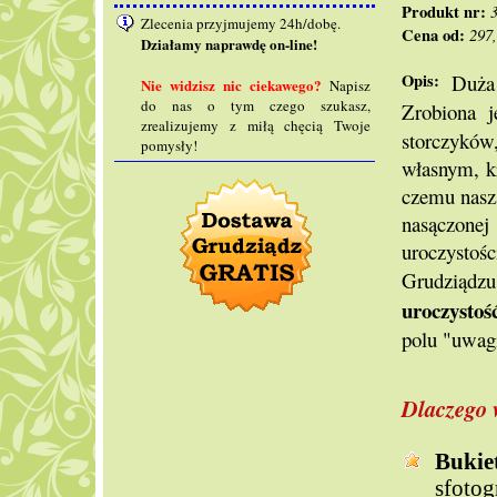
Produkt nr:
Zlecenia przyjmujemy 24h/dobę.
Cena od:
297
Działamy naprawdę on-line!
Opis:
Duża (
Nie widzisz nic ciekawego?
Napisz
do nas o tym czego szukasz,
Zrobiona 
zrealizujemy z miłą chęcią Twoje
storczykó
pomysły!
własnym, kr
czemu nasz
nasączone
uroczystośc
Grudziądzu
uroczysto
polu "uwag
Dlaczego 
Buki
sfoto