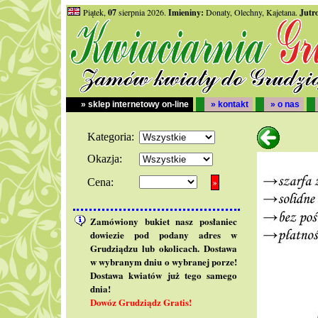
Piątek,
07
sierpnia 2026.
Imieniny:
Donaty, Olechny, Kajetana.
Jutr
» sklep internetowy on-line
» kontakt
» o nas
Kategoria:
Okazja:
Cena:
Zamówiony bukiet nasz posłaniec
dowiezie pod podany adres w
Grudziądzu lub okolicach. Dostawa
w wybranym dniu o wybranej porze!
Dostawa kwiatów już tego samego
dnia!
Dowóz Grudziądz Gratis!