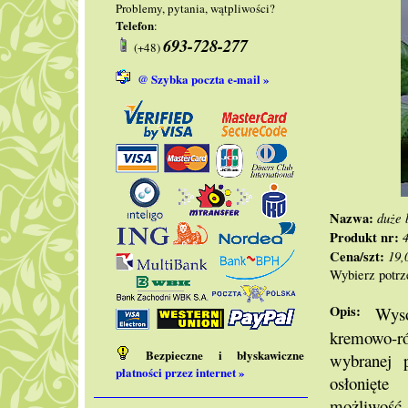
Problemy, pytania, wątpliwości?
Telefon
:
693-728-277
(+48)
@ Szybka poczta e-mail »
Nazwa:
duże 
Produkt nr:
Cena/szt:
19,
Wybierz potrz
Opis:
Wysok
kremowo-r
Bezpieczne i błyskawiczne
wybranej 
płatności przez internet »
osłonięte 
możliwość 