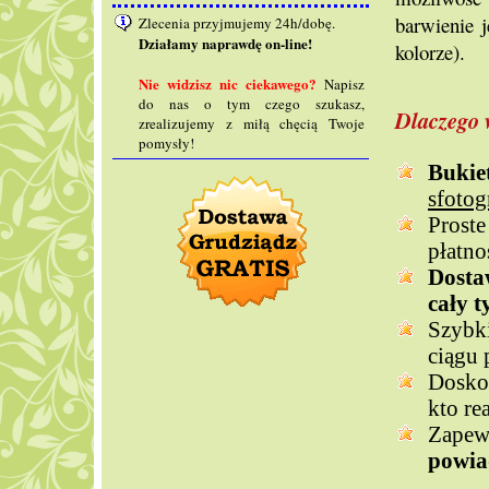
barwienie 
Zlecenia przyjmujemy 24h/dobę.
Działamy naprawdę on-line!
kolorze).
Nie widzisz nic ciekawego?
Napisz
do nas o tym czego szukasz,
Dlaczego 
zrealizujemy z miłą chęcią Twoje
pomysły!
Buki
sfoto
Prost
płatno
Dosta
cały t
Szybk
ciągu 
Doskon
kto re
Zape
powi