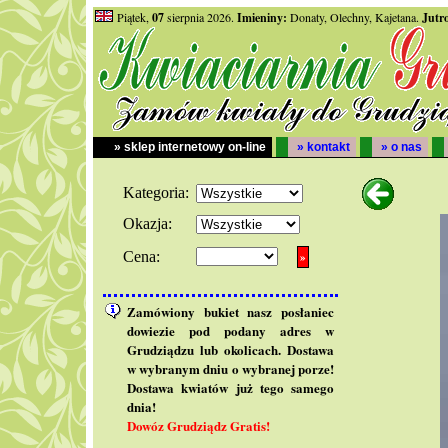
Piątek,
07
sierpnia 2026.
Imieniny:
Donaty, Olechny, Kajetana.
Jutr
» sklep internetowy on-line
» kontakt
» o nas
Kategoria:
Okazja:
Cena:
Zamówiony bukiet nasz posłaniec
dowiezie pod podany adres w
Grudziądzu lub okolicach. Dostawa
w wybranym dniu o wybranej porze!
Dostawa kwiatów już tego samego
dnia!
Dowóz Grudziądz Gratis!